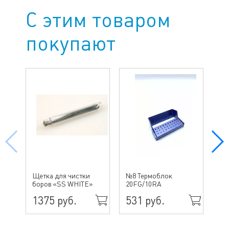
С этим товаром
покупают
№ 
Щетка для чистки
№8 Термоблок
бо
боров «SS WHITE»
20FG/10RA
ин
1375 руб.
531 руб.
49