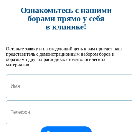
Кол-во:
Ознакомьтесь с нашими
-
+
борами прямо у себя
в клинике!
арт. JA-01130-P
№ 7 Подставка под боры FG на 15 инструментов
495 руб.
Кол-во:
-
+
Оставьте заявку и на следующий день к вам приедет наш
представитель с демонстрационным набором боров и
образцами других расходных стоматологических
арт. JA-01127-GL
материалов.
№4 Подставка под боры FG/RA на 24 инструмента
702 руб.
Кол-во:
-
+
арт. JA-01125-HM
№1 Подставка под боры FG/RA на 10 инструментов
522 руб.
Кол-во:
-
+