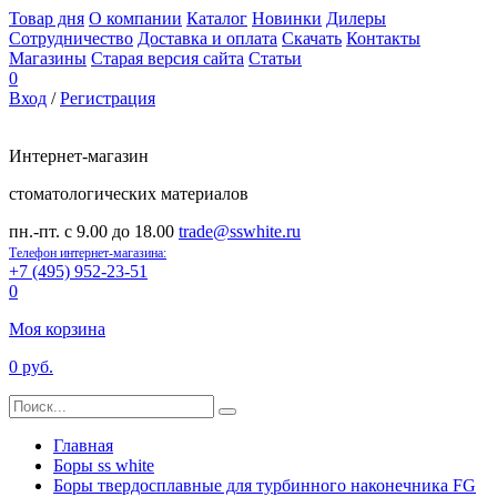
Товар дня
О компании
Каталог
Новинки
Дилеры
Сотрудничество
Доставка и оплата
Скачать
Контакты
Магазины
Старая версия сайта
Статьи
0
Вход
/
Регистрация
Интернет-магазин
стоматологических материалов
пн.-пт. с 9.00 до 18.00
trade@sswhite.ru
Телефон интернет-магазина:
+7 (495) 952-23-51
0
Моя корзина
0 руб.
Главная
Боры ss white
Боры твердосплавные для турбинного наконечника FG