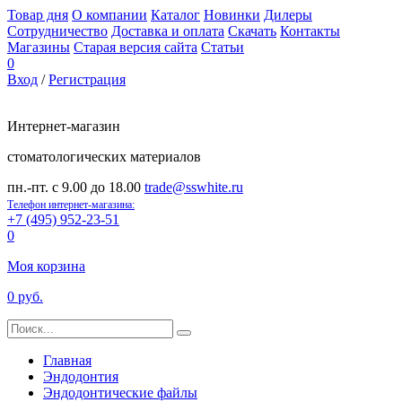
Товар дня
О компании
Каталог
Новинки
Дилеры
Сотрудничество
Доставка и оплата
Скачать
Контакты
Магазины
Старая версия сайта
Статьи
0
Вход
/
Регистрация
Интернет-магазин
стоматологических материалов
пн.-пт. с 9.00 до 18.00
trade@sswhite.ru
Телефон интернет-магазина:
+7 (495) 952-23-51
0
Моя корзина
0 руб.
Главная
Эндодонтия
Эндодонтические файлы