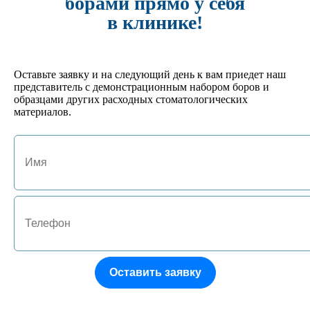
борами прямо у себя
ОТЗЫВЫ (0)
в клинике!
Отзывы: 0
Оставьте заявку и на следующий день к вам приедет наш
представитель с демонстрационным набором боров и
образцами других расходных стоматологических
Имя
материалов.
E-mail
Оцените товар:
Наберите текст, изображённый на картинке
Отзыв
Оставить заявку