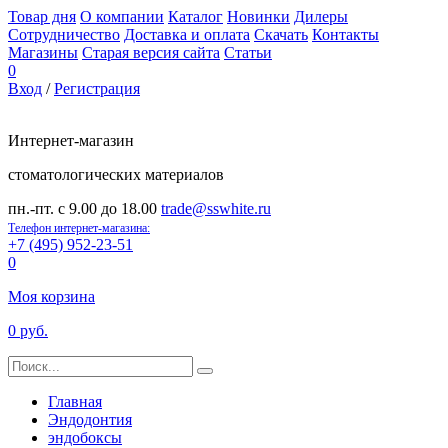
Товар дня
О компании
Каталог
Новинки
Дилеры
Сотрудничество
Доставка и оплата
Скачать
Контакты
Магазины
Старая версия сайта
Статьи
0
Вход
/
Регистрация
Интернет-магазин
стоматологических материалов
пн.-пт. с 9.00 до 18.00
trade@sswhite.ru
Телефон интернет-магазина:
+7 (495) 952-23-51
0
Моя корзина
0 руб.
Главная
Эндодонтия
эндобоксы