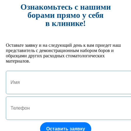
-
+
Ознакомьтесь с нашими
в один клик
борами прямо у себя
Купить
в клинике!
Характеристики
ОТЗЫВЫ (0)
Оставьте заявку и на следующий день к вам приедет наш
представитель с демонстрационным набором боров и
образцами других расходных стоматологических
Отзывы: 0
материалов.
Имя
E-mail
Оцените товар:
Наберите текст, изображённый на картинке
Оставить заявку