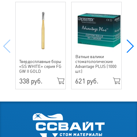
Ватные валики
Твердосплавные боры
стоматологические
«SS WHITE» серия FG
Advantage PLUS (1000
Ди
GW II GOLD
шт.)
ва
338 руб.
621 руб.
2