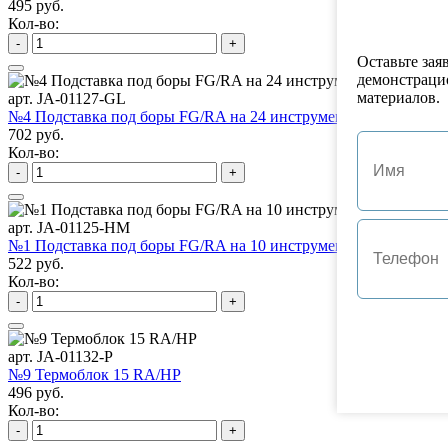
495 руб.
Кол-во:
-
+
Оставьте зая
демонстраци
материалов.
арт. JA-01127-GL
№4 Подставка под боры FG/RA на 24 инструмента
702 руб.
Кол-во:
-
+
арт. JA-01125-HM
№1 Подставка под боры FG/RA на 10 инструментов
522 руб.
Кол-во:
-
+
арт. JA-01132-P
№9 Термоблок 15 RA/HP
496 руб.
Кол-во:
-
+