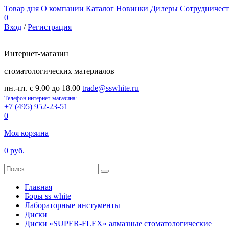
Товар дня
О компании
Каталог
Новинки
Дилеры
Сотрудничест
0
Вход
/
Регистрация
Интернет-магазин
стоматологических материалов
пн.-пт. с 9.00 до 18.00
trade@sswhite.ru
Телефон интернет-магазина:
+7 (495) 952-23-51
0
Моя корзина
0 руб.
Главная
Боры ss white
Лабораторные инстументы
Диски
Диски «SUPER-FLEX» алмазные стоматологические