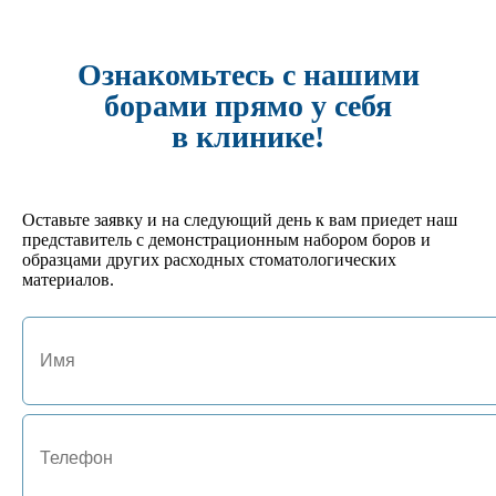
арт. JA-01131-PN
№8 Термоблок 20FG/10RA
531 руб.
Ознакомьтесь с нашими
Кол-во:
борами прямо у себя
-
+
в клинике!
арт. JA-01130-P
№ 7 Подставка под боры FG на 15 инструментов
495 руб.
Оставьте заявку и на следующий день к вам приедет наш
Кол-во:
представитель с демонстрационным набором боров и
-
+
образцами других расходных стоматологических
материалов.
арт. JA-01127-GL
№4 Подставка под боры FG/RA на 24 инструмента
702 руб.
Кол-во:
-
+
арт. JA-01125-HM
№1 Подставка под боры FG/RA на 10 инструментов
522 руб.