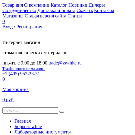
Товар дня
О компании
Каталог
Новинки
Дилеры
Сотрудничество
Доставка и оплата
Скачать
Контакты
Магазины
Старая версия сайта
Статьи
0
Вход
/
Регистрация
Интернет-магазин
стоматологических материалов
пн.-пт. с 9.00 до 18.00
trade@sswhite.ru
Телефон интернет-магазина:
+7 (495) 952-23-51
0
Моя корзина
0 руб.
Главная
Боры ss white
Лабораторные инстументы