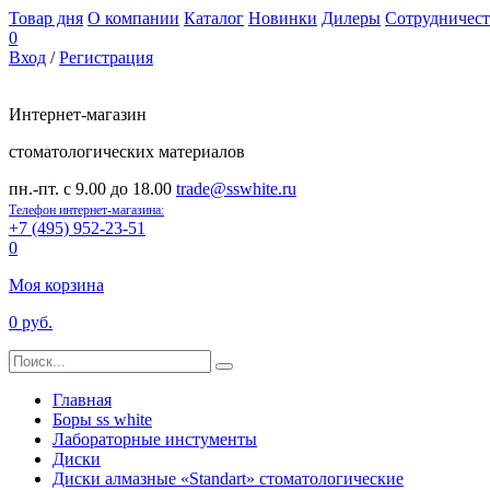
Товар дня
О компании
Каталог
Новинки
Дилеры
Сотрудничест
0
Вход
/
Регистрация
Интернет-магазин
стоматологических материалов
пн.-пт. с 9.00 до 18.00
trade@sswhite.ru
Телефон интернет-магазина:
+7 (495) 952-23-51
0
Моя корзина
0 руб.
Главная
Боры ss white
Лабораторные инстументы
Диски
Диски алмазные «Standart» стоматологические