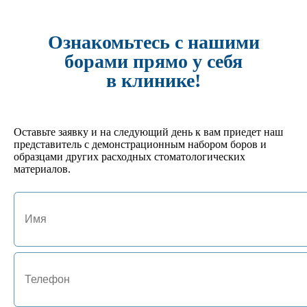
495 руб.
Кол-во:
-
+
Ознакомьтесь с нашими
борами прямо у себя
арт. JA-01127-GL
в клинике!
№4 Подставка под боры FG/RA на 24 инструмента
702 руб.
Кол-во:
-
+
Оставьте заявку и на следующий день к вам приедет наш
представитель с демонстрационным набором боров и
образцами других расходных стоматологических
арт. JA-01125-HM
материалов.
№1 Подставка под боры FG/RA на 10 инструментов
522 руб.
Кол-во:
-
+
арт. JA-01132-P
№9 Термоблок 15 RA/HP
496 руб.
Кол-во:
-
+