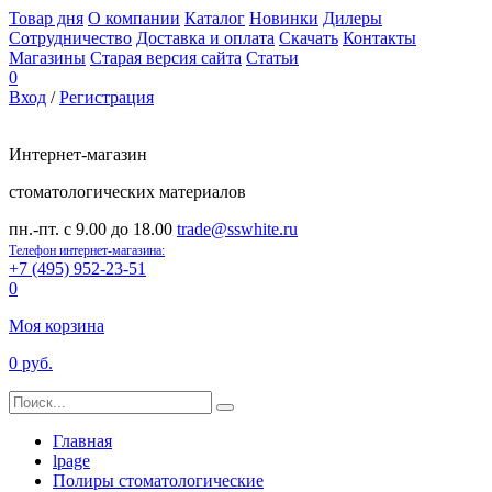
Товар дня
О компании
Каталог
Новинки
Дилеры
Сотрудничество
Доставка и оплата
Скачать
Контакты
Магазины
Старая версия сайта
Статьи
0
Вход
/
Регистрация
Интернет-магазин
стоматологических материалов
пн.-пт. с 9.00 до 18.00
trade@sswhite.ru
Телефон интернет-магазина:
+7 (495) 952-23-51
0
Моя корзина
0 руб.
Главная
lpage
Полиры стоматологические