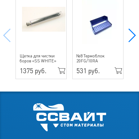
№ 
Щетка для чистки
№8 Термоблок
бо
боров «SS WHITE»
20FG/10RA
ин
1375 руб.
531 руб.
49