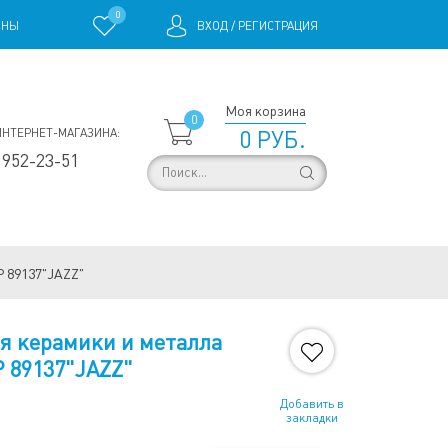
0
ИНЫ
ВХОД
/
РЕГИСТРАЦИЯ
Моя корзина
0
ИНТЕРНЕТ-МАГАЗИНА:
0 РУБ.
 952-23-51
 89137"JAZZ"
я керамики и металла
 89137"JAZZ"
Добавить в
закладки