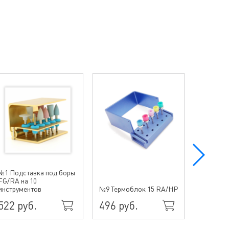
№1 Подставка под боры
FG/RA на 10
№10 Тер
инструментов
№9 Термоблок 15 RA/HP
15HP/Fil
522 руб.
496 руб.
864 р