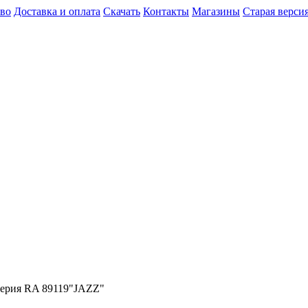
во
Доставка и оплата
Скачать
Контакты
Магазины
Старая версия
серия RA 89119"JAZZ"