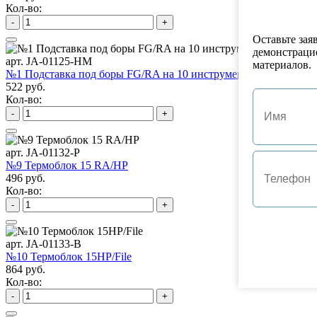
Кол-во:
-
+
Оставьте зая
демонстраци
арт. JA-01125-HM
материалов.
№1 Подставка под боры FG/RA на 10 инструментов
522 руб.
Кол-во:
-
+
арт. JA-01132-P
№9 Термоблок 15 RA/HP
496 руб.
Кол-во:
-
+
арт. JA-01133-B
№10 Термоблок 15HP/File
864 руб.
Кол-во:
-
+