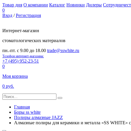
Товар дня
О компании
Каталог
Новинки
Дилеры
Сотрудничест
0
Вход
/
Регистрация
Интернет-магазин
стоматологических материалов
пн.-пт. с 9.00 до 18.00
trade@sswhite.ru
Телефон интернет-магазина:
+7 (495) 952-23-51
0
Моя корзина
0 руб.
Главная
Боры ss white
Полиры алмазные JAZZ
Алмазные полиры для керамики и металла «SS WHITE» 