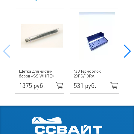
№4
Щетка для чистки
№8 Термоблок
бо
боров «SS WHITE»
20FG/10RA
ин
1375 руб.
531 руб.
70