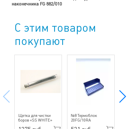
наконечника FG 882/010
С этим товаром
покупают
№4
Щетка для чистки
№8 Термоблок
бо
боров «SS WHITE»
20FG/10RA
ин