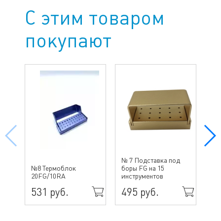
С этим товаром
покупают
№ 7 Подставка под
№4
№8 Термоблок
боры FG на 15
бо
20FG/10RA
инструментов
ин
531 руб.
495 руб.
70