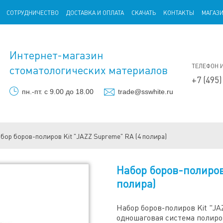
СОТРУДНИЧЕСТВО
ДОСТАВКА И ОПЛАТА
СКАЧАТЬ
КОНТАКТЫ
МАГАЗ
Интернет-магазин
ТЕЛЕФОН 
стоматологических материалов
+7 (495)
пн.-пт. с 9.00 до 18.00
trade@sswhite.ru
бор боров-полиров Kit "JAZZ Supreme" RA (4 полира)
Набор боров-полиров 
полира)
Набор боров-полиров Kit "JA
одношаговая система полир