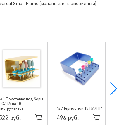
versal Small Flame (маленький пламевидный)
№1 Подставка под боры
FG/RA на 10
№10 Тер
инструментов
№9 Термоблок 15 RA/HP
15HP/Fil
522 руб.
496 руб.
864 р