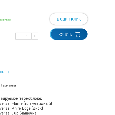
аличии
В ОДИН КЛИК
КУПИТЬ
-
+
ВЫ (0)
Германия
авируемом термоблоке:
versal Flame (пламевидный)
ersal Knife Edge (диск)
versal Cup (чашечка)