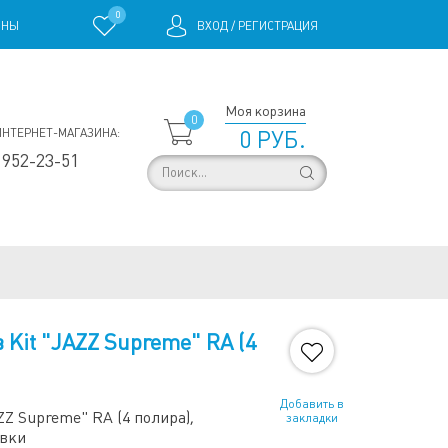
0
ИНЫ
ВХОД
/
РЕГИСТРАЦИЯ
Моя корзина
0
ИНТЕРНЕТ-МАГАЗИНА:
0 РУБ.
 952-23-51
Kit "JAZZ Supreme" RA (4
Добавить в
ZZ Supreme" RA (4 полира),
закладки
овки