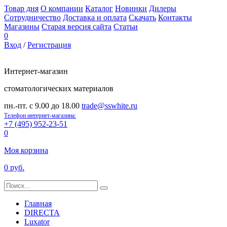
Товар дня
О компании
Каталог
Новинки
Дилеры
Сотрудничество
Доставка и оплата
Скачать
Контакты
Магазины
Старая версия сайта
Статьи
0
Вход
/
Регистрация
Интернет-магазин
стоматологических материалов
пн.-пт. с 9.00 до 18.00
trade@sswhite.ru
Телефон интернет-магазина:
+7 (495) 952-23-51
0
Моя корзина
0 руб.
Главная
DIRECTA
Luxator