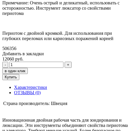
Примечание: Очень острый и деликатный, использовать с
осторожностью. Инструмент люксатор со свойствами
периотома
Периотом с двойной кромкой. Для использования при
глубоких переломах или кариозных поражений корней
506356
Добавить в закладки
12060 руб.
-
+
в один клик
Купить
Характеристики
ОТЗЫВЫ (0)
Страна производитель:
Швеция
Инновационная двойная рабочая часть для зондирования и
люксации. Эти инструменты объединяют свойства периотома
и элеватора. Требуют меньше усилий. Более безопасное по-