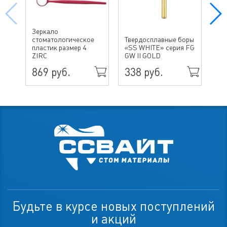
Зеркало
Тв
стоматологическое
Твердосплавные боры
«S
пластик размер 4
«SS WHITE» серия FG
GW
ZIRC
GW II GOLD
Cha
869 руб.
338 руб.
67
Будьте в курсе новых поступлений
и акций