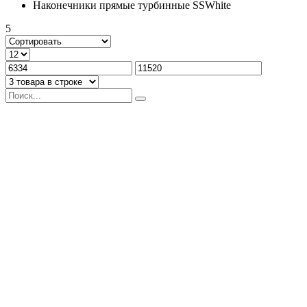
Наконечники прямые турбинные SSWhite
5
Терапевтический турбинный наконечник TCP-450M LED-4
арт.(T4)JA-05043LED-4
В наличии
6334 руб.
-
+
Терапевтический турбинный наконечник TCP-450M LED-3
арт.(T4)JA-05043LED-3
В наличии
6334 руб.
-
+
Терапевтический турбинный наконечник TCP-450M FO-2