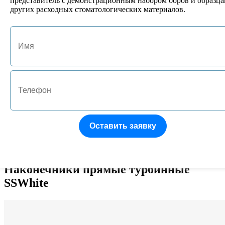
представитель с демонстрационным набором боров и образц
других расходных стоматологических материалов.
арт. (T4)JA-05043FO-3
Терапевтический турбинный наконечник TCP-450M FO-3
-
-
11520 руб.
-
+
арт. (T4)JA-05043LED-1
Терапевтический турбинный наконечник TCP-450M LED-1
-
-
Оставить заявку
6334 руб.
-
+
Наконечники прямые турбинные
SSWhite