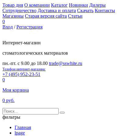
Товар дня
О компании
Каталог
Новинки
Дилеры
Сотрудничество
Доставка и оплата
Скачать
Контакты
Магазины
Старая версия сайта
Статьи
0
Вход
/
Регистрация
Интернет-магазин
стоматологических материалов
пн.-пт. с 9.00 до 18.00
trade@sswhite.ru
Телефон интернет-магазина:
+7 (495) 952-23-51
0
Моя корзина
0 руб.
фильтры
Главная
lpage