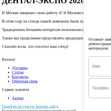
ДЕНТАЛ-ЭКСПО 2020
В Мос­кве завер­шил свою работу 47-й Московский междуна
В этом году на стенде нашей ком­па­нии были представлены ср
Традиционно большим интересом пользовалась продукция SSWh
Также мы продолжаем представлять продукцию компаний ZIRC, 
Оставьте зая
демонстраци
Спасибо всем, кто посетил наш стенд!
материалов.
Каталог
Доставка
Статьи
Контакты
Обратная связь
Сервис клиента
Акции
Перейти на старую версию сайта
Будьте в курсе новых поступлений и акций