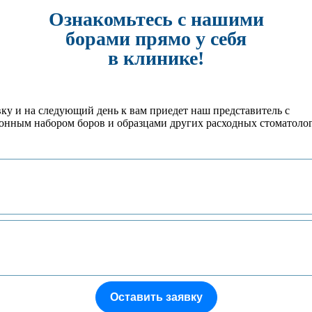
Ознакомьтесь с нашими
борами прямо у себя
родный стоматологический форум и выставка ДЕНТАЛ САЛОН |
в клинике!
едства индивидуальной защиты всех типов: одноразовые маски, х
ite --стоматологические материалы и инструменты высокого ка
Directa и Crosstex
вку и на следующий день к вам приедет наш представитель с
онным набором боров и образцами других расходных стоматоло
Оставить заявку